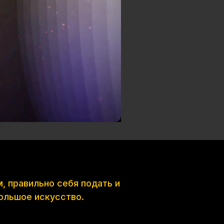
, правильно себя подать и
большое искусство.